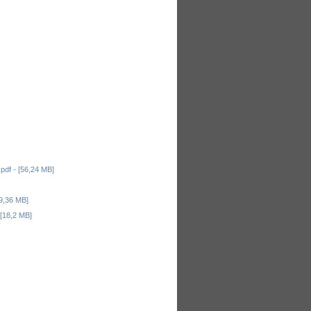
f - [56,24 MB]
9,36 MB]
18,2 MB]