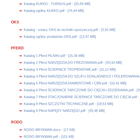
Katalog KUKKO - TURNUS.pdf - [20,59 MB]
Katalog ogólny KUKKO.pdf - [79,44 MB]
OKS
Katalog - smary OKS do techniki spożywczej.pdf - [3,92 MB]
Katalog ogólny produktów OKS.pdf - [12,97 MB]
PFERD
Katalog 1 Pferd PILNIKI.pdf - [15,36 MB]
Katalog 2 Pferd NARZĘDZIA DO FREZOWANIA.pdf - [43,93 MB]
Katalog 3 Pferd ŚCIERNICE TRZPIENIOWE.pdf - [11,12 MB]
Katalog 4 Pferd NARZĘDZIA DO SZLIFU DOKŁADNEGO I POLEROWANIA.pd
Katalog 5 Pferd NARZĘDZIA DIAMENTOWE I CBN.pdf - [16,41 MB]
Katalog 6 Pferd ŚCIERNICE TARCZOWE DO CIĘCIA I ZDZIERANIA.pdf - [2
Katalog 7 Pferd STACJONARNE ŚCIERNICE TARCZOWE DO CIĘCIA.pdf - [
Katalog 8 Pferd SZCZOTKI TECHNICZNE.pdf - [18,53 MB]
Katalog 9 Pferd NAPĘDY NARZĘDZI.pdf - [35,48 MB]
RODO
RODO-BRYKMAN.docx - [17 KB]
RODO-BRYKMAN.pdf - [101 KB]